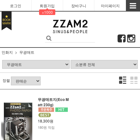
로그인
회원가입
장바구니
마이페이지
+1000
BOOK
MARK
인화지
무광매트
정렬
무광매트지(Eco M
att 230g)
18,300원
180원 적립