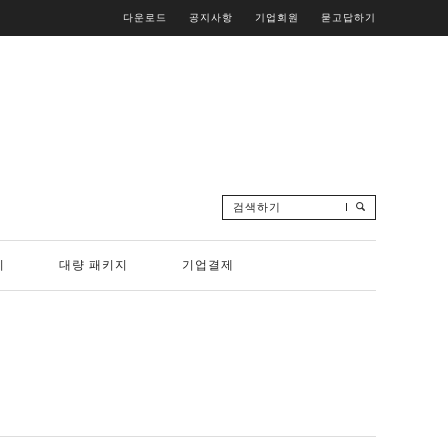
다운로드
공지사항
기업회원
묻고답하기
검색하기
리
대량 패키지
기업결제
지