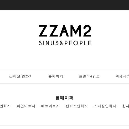
스페셜 인화지
롤페이퍼
프린터&잉크
액세서
롤페이퍼
인화지
파인아트지
매트아트지
캔버스인화지
스페셜인화지
한