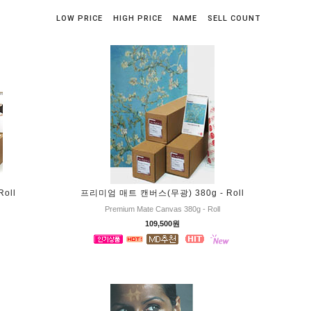
LOW PRICE
HIGH PRICE
NAME
SELL COUNT
oll
프리미엄 매트 캔버스(무광) 380g - Roll
Premium Mate Canvas 380g - Roll
109,500원