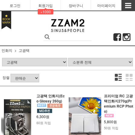
로그인
회원가입
장바구니
마이페이지
+1000
BOOK
MARK
인화지
고광택
정렬
고광택 인화지(Ec
프리미엄 RC 고광
o Glossy 260g)
택인화지270g(Pr
emium RCP Phot
o)
6,300원
5,800원
60원 적립
50원 적립