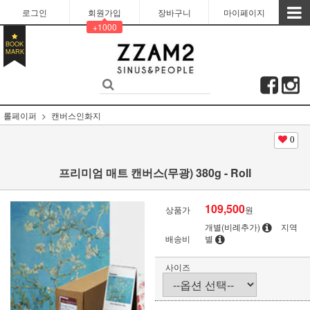
로그인
회원가입
장바구니
마이페이지
+1000
BOOK
MARK
롤페이퍼
캔버스인화지
0
프리미엄 매트 캔버스(무광) 380g - Roll
109,500
상품가
원
개별(비례추가)
지역
배송비
별
사이즈