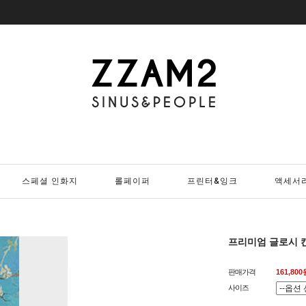
스페셜 인화지
롤페이퍼
프린터&잉크
액세서
프리미엄 글로시 캔버
판매가격
161,800
사이즈