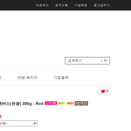
다운로드
공지사항
기업회원
묻고답하기
검색하기
리
대량 패키지
기업결제
0
스(유광) 380g - Roll
원