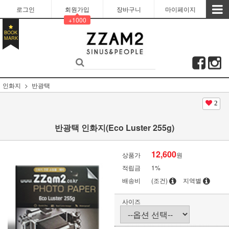
로그인
회원가입
장바구니
마이페이지
+1000
BOOK
MARK
인화지
반광택
2
반광택 인화지(Eco Luster 255g)
12,600
상품가
원
적립금
1%
배송비
(조건)
지역별
사이즈